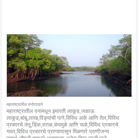
महाराष्ट्रातील वनोत्पादने
महाराष्ट्रातील वनामधून इमारती लाकूड,जळाऊ
लाकूड,बांबू,लाख,विड्यांची पाने,विविध अर्क आणि तेल,विविध
प्रकारचे तंतू,डिंक,वराळ,कंदमुळे आणि फळे,विविध प्रकारचे
गवत,विविध प्रकारचे प्राण्यापासून मिळणारे प्राणीजन्य