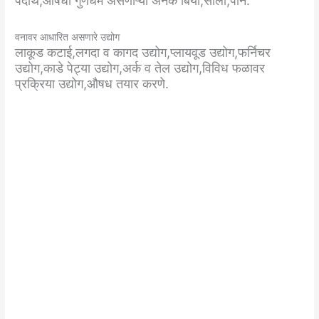
पदार्थ,औषधी गुणधर्म असणाऱ्या अनेक बिया,साली,पाने.
वनावर आधारित असणारे उद्योग
लाकूड कटाई,लगदा व कागद उद्योग,प्लायवूड उद्योग,फर्निचर
उद्योग,काडे पेट्या उद्योग,अर्क व तेल उद्योग,विविध फळावर
प्रक्रिया उद्योग,औषध तयार करणे.