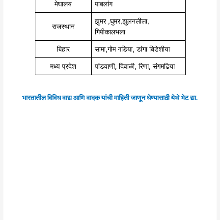
मेघालय
पाबलांग
झुमर ,घुमर,झुलनलीला,
राजस्थान
गिपीकालभला
बिहार
सामा,गोम गडिया, डांगा बिडेशीया
मध्य प्रदेश
पांडवाणी, दिवाळी, रिणा, संगमढिया
भारतातील विविध वाद्य आणि वादक यांची माहिती जाणून घेण्यासाठी येथे भेट द्या.