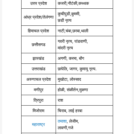
उत्तर प्रदेश
कजरी,नौटंकी,कथ्थक
कुचीपुडी,कुममी,
आंध्र प्रदेश/तेलंगणा
छडी नृत्य
हिमाचल प्रदेश
नाटी,चंबा,छरबा,थाली
गवरी नृत्य, पांडवाणी,
छत्तीसगड
मांदरी नृत्य
झारखंड
अगणी, करमा, बोंग
उत्तराखंड
छापेलि, जागर, कुमायू नृत्य.
अरुणाचल प्रदेश
मुखोटा, लोस्साद
मणीपुर
होळी, संकीर्तन,मुकणा
त्रिपुरा
राश
मिजोराम
चिराब, लाई हरबा
तमाशा
, लेजीम,
महाराष्ट्र
लावणी,गजे