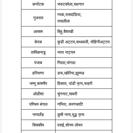
कर्नाटक
भफटकोला,यक्षगान
गरबा,रासदांडिया,
गुजरात
रासलीला
आसाम
बिहु,बैशाखी
केरळ
कुडी अट्टम,कथकली, मोहिनीअट्टम
तामिळनाडू
भरत नाट्यम
पंजाब
गिददा,भांगडा
हरियाणा
डफ,खोरिया,झुम्मड
जम्मू काश्मीर
हिकात, दांडी नृत्य,चक्री
ओडीशा
चुंगनाट,साबरी
पश्चिम बंगाल
गांभिरा, करणकाटि
नागालँड
कुमी नागा,युद्ध नृत्य
सिक्कीम
दसई,सोनम लोचर