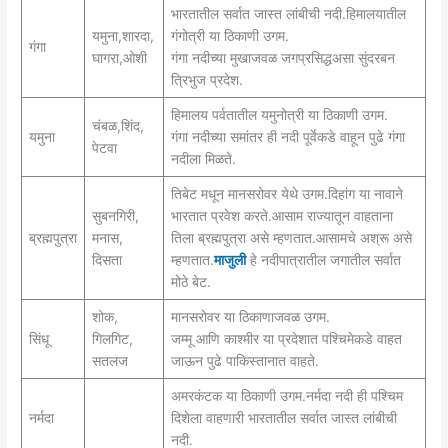
भारतातील सर्वात जास्त लांबीची नदी.हिमालयातील
यमुना,शारदा,
गंगोत्री या ठिकाणी उगम.
गंगा
घागरा,ओशी
गंगा नदीच्या मुखाजवळ जगप्रसिद्धअसा सुंदरबन
त्रिभुज प्रदेश.
हिमालय पर्वतातील यमुनोत्री या ठिकाणी उगम.
चंबळ,शिंद,
यमुना
गंगा नदीच्या समांतर ही नदी पूर्वेकडे वाहून पुढे गंगा
पेटवा
नदीला मिळते.
तिबेट मधून मानसरोवर येथे उगम.दिहांग या नावाने
सुबनगिरी,
भारतात प्रवेश करते.आसाम राज्यातून वाहताना
ब्रह्मपुत्रा
मनास,
तिला ब्रह्मपुत्रा असे म्हणतात.आसामचे अश्रू असे
दिसता
म्हणतात.
माजुली
हे नदीपात्रातील जगातील सर्वात
मोठे बेट.
शोक,
मानसरोवर या ठिकाणाजवळ उगम.
सिंधू
गिलगिट,
जम्मू आणि काश्मीर या प्रदेशात पश्चिमेकडे वाहत
सतलज
जाऊन पुढे पाकिस्तानात वाहते.
अमरकंटक या ठिकाणी उगम.नर्मदा नदी ही पश्चिम
नर्मदा
दिशेला वाहणारी भारतातील सर्वात जास्त लांबीची
नदी.