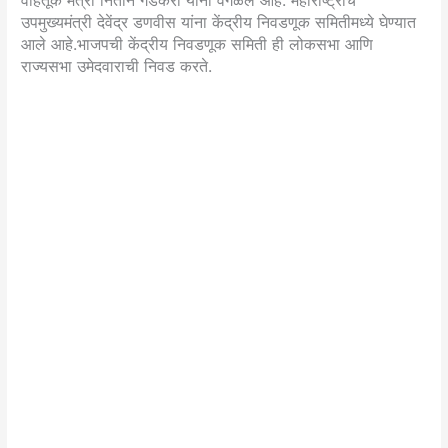
वाहतूक मंत्री नितीन गडकरी यांना वगळले आहे. महाराष्ट्राचे
उपमुख्यमंत्री देवेंद्र डणवीस यांना केंद्रीय निवडणूक समितीमध्ये घेण्यात
आले आहे.भाजपची केंद्रीय निवडणूक समिती ही लोकसभा आणि
राज्यसभा उमेदवाराची निवड करते.