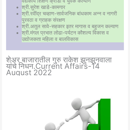
वैद्यकीय शिक्षण क्रीडा व युवक कल्याण
श्री.सुरेश खाडे-कामगार
श्री.रवींद्र चव्हाण-सार्वजनिक बांधकाम अन्न व नागरी
पुरवठा व ग्राहक संरक्षण
श्री.अतुल सावे-सहकार इतर मागास व बहुजन कल्याण
श्री.मंगल प्रभात लोढा-पर्यटन कौशल्य विकास व
उद्योजकता महिला व बालविकास
शेअर बाजारातील गुरु राकेश झुनझुनवाला
यांचे निधन.Current Affairs-14
August 2022