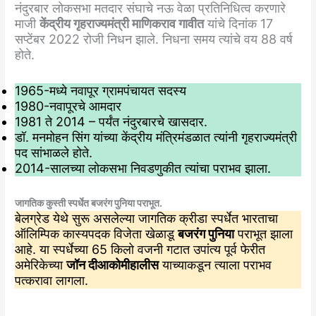
नंदुरबार लोकसभा मतदार संघाचे नऊ वेळा प्रतिनिधित्व करणारे
माजी
केंद्रीय गृहराज्यमंत्री माणिकराव गावीत
यांचे दिनांक 17
सप्टेंबर 2022 रोजी निधन झाले. निधना समय त्यांचे वय 88 वर्ष
होते.
1965-मध्ये नवापूर ग्रामपंचायत सदस्य
1980-नवापूरचे आमदार
1981 ते 2014 – पर्यंत नंदुरबारचे खासदार.
डॉ. मनमोहन सिंग यांच्या केंद्रीय मंत्रिमंडळात त्यांनी गृहराज्यमंत्री
पद सांभाळले होते.
2014-सालच्या लोकसभा निवडणुकीत त्यांचा पराभव झाला.
जागतिक कुस्ती स्पर्धेत बजरंग पुनिया पराभूत.
बेलग्रेड येथे सुरू असलेल्या जागतिक क्रीडा स्पर्धेत भारताचा
ऑलिम्पिक कास्यपदक विजेता खेळाडू
बजरंग पुनिया
पराभूत झाला
आहे. या स्पर्धेच्या 65 किलो वजनी गटात उपांत्य पूर्व फेरीत
अमेरिकेच्या
जॉन दीआकोमीहालीस
याच्याकडून त्याला पराभव
पत्करावा लागला.