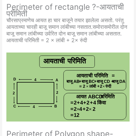
Perimeter of rectangle ?-आयताची
परीमिती
चौरसाप्रमाणेच आयत हा चार बाजूने तयार झालेला असतो. परंतु
आयताच्या चारही बाजू समान लांबीच्या नसतात.समोरासमोरील दोन
बाजू समान लांबीच्या उर्वरित दोन बाजू समान लांबीच्या असतात.
आयताची परिमिती = 2 × लांबी + 2× रुंदी
Perimeter of Polygon shape-