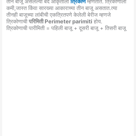
तीन बाजू असलेल्या बंद आकृतीला
त्रिकोण
म्हणतात. त्रिकोणाला
कमी,जास्त किंवा सारख्या आकाराच्या तीन बाजू असतात.त्या
तीनही बाजूच्या लांबीची एकत्रितपणे केलेली बेरीज म्हणजे
त्रिकोणाची
परिमिती Perimeter parimiti
होय.
त्रिकोणाची पारीमिती = पहिली बाजू + दूसरी बाजू + तिसरी बाजू