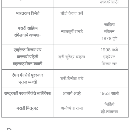
कादंबरीसाठी
भारतरत्न विजेते
धोंडो केशव कर्वे
साहित्य
मराठी साहित्य
न्यायमूर्ती रानडे
संमेलन
संमेलनाचे अध्यक्ष
–
1878 पुणे
एव्हरेस्ट शिखर सर
1998 मध्ये
करणारी पहिली
श्री सुरेंद्र चव्हाण
एव्हरेस्ट
महाराष्ट्रीयन व्यक्ती
शिखर सर
रॅमन मॅगसेसे पुरस्कार
श्री.विनोबा भावे
प्राप्त व्यक्ती
राष्ट्रपती पदक विजेते साहित्यिक
आचार्य अत्रे
1953 साली
निर्मिती
मराठी चित्रपट
अयोध्येचा राजा
व्ही.शांताराम