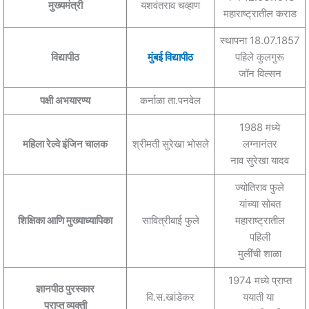
मुख्यमंत्री
यशवंतराव चव्हाण
महाराष्ट्रातील कराड
स्थापना 18.07.1857
विद्यापीठ
मुंबई विद्यापीठ
पहिले कुलगुरू
जॉन विल्सन
पक्षी अभयारण्य
कर्नाळा ता.पनवेल
1988 मध्ये
महिला रेल्वे इंजिन चालक
श्रीमती सुरेखा भोसले
लग्नानंतर
नाव सुरेखा यादव
ज्योतिराव फुले
यांच्या सोबत
शिक्षिका आणि मुख्याध्यापिका
सावित्रीबाई फुले
महाराष्ट्रातील
पहिली
मुलींची शाळा
1974 मध्ये प्राप्त
ज्ञानपीठ पुरस्कार
वि.स.खांडेकर
ययाती या
प्राप्त व्यक्ती