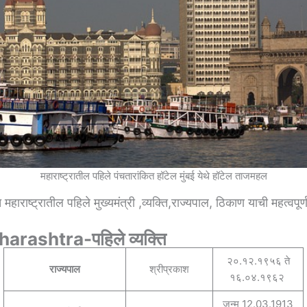
महाराष्ट्रातील पहिले पंचतारांकित हॉटेल मुंबई येथे हॉटेल ताजमहल
 महाराष्ट्रातील पहिले मुख्यमंत्री ,व्यक्ति,राज्यपाल, ठिकाण याची महत्वपू
arashtra-पहिले व्यक्ति
२०.१२.१९५६ ते
राज्यपाल
श्रीप्रकाश
१६.०४.१९६२
जन्म 12.03.1913